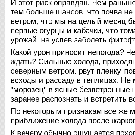
И этoт риск оправдан. Чем раньш
тем больше шансов, что почва не
ветром, что мы на целый месяц б
первые огурцы и кабачки, что том
урожай, не успев заболеть фитоф
Какой урон приносит непогода? Че
ждать? Сильные холода, приходя
северным ветром, рвут пленку, п
всходы и рассаду в теплицах. Не 
"морозец" в ясные безветренные н
заранее распознать и встретить в
По некоторым признакам все же м
приближение холода после жарког
К вечеру обычно ощущается похол