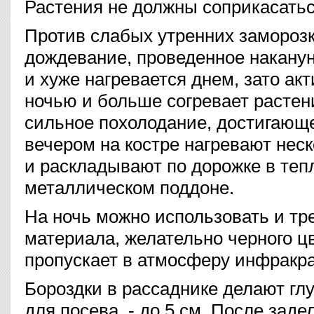
Растения не должны соприкасатьс
Против слабых утренних замороз
дождевание, проведенное наканун
и хуже нагревается днем, зато ак
ночью и больше согревает растен
сильное похолодание, достигающе
вечером на костре нагревают нес
и раскладывают по дорожке в теп
металлическом поддоне.
На ночь можно использовать и тр
материала, желательно черного цве
пропускает в атмосферу инфракра
Бороздки в рассаднике делают гл
для посева, - до 5 см. После заде